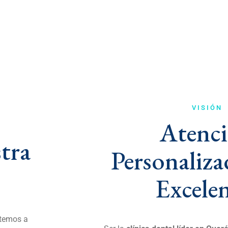
VISIÓN
Atenc
tra
Personaliz
Excelen
temos a