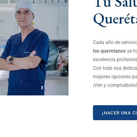
Tu Sal
Querét
Cada año de servici
los queretanos
se ha
excelencia profesio
Con toda esa dedica
mejores opciones p
¡Ven y compruébalo!
¡HACER UNA CI