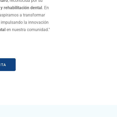
étaro
, reconocida por su
y rehabilitación dental
. En
 aspiramos a transformar
, impulsando la innovación
tal
en nuestra comunidad."
ITA