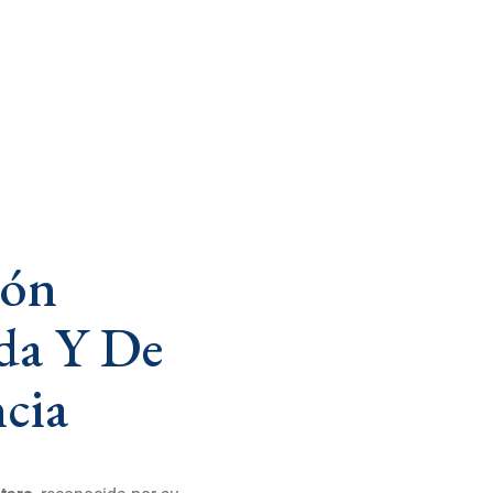
ión
ada Y De
cia