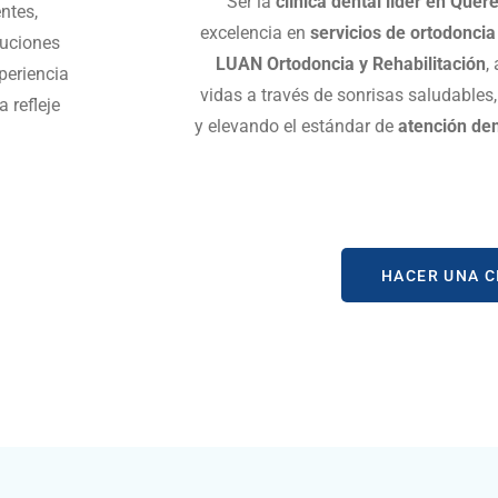
Ser la
clínica dental líder en Quer
ntes,
excelencia en
servicios de ortodoncia 
luciones
LUAN Ortodoncia y Rehabilitación
,
periencia
vidas a través de sonrisas saludables
 refleje
y elevando el estándar de
atención den
HACER UNA C