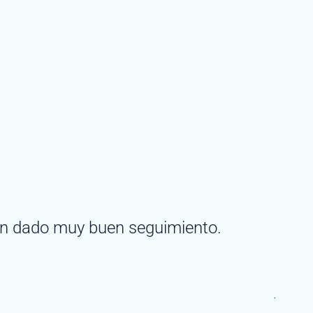
n dado muy buen seguimiento.
"Simple
recomi
Anel Ri