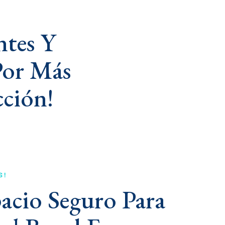
ntes Y
Por Más
cción!
S!
acio Seguro Para