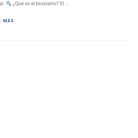
al.
¿Qué es el bruxismo? El …
R MÁS