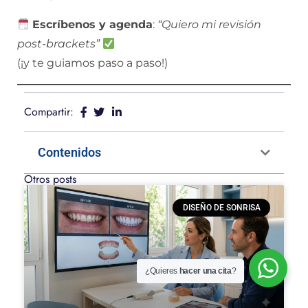
Escríbenos y agenda
:
“Quiero mi revisión
post-brackets”
(¡y te guiamos paso a paso!)
Compartir:
Contenidos
Otros posts
DISEÑO DE SONRISA
¿Quieres
hacer una cita
?