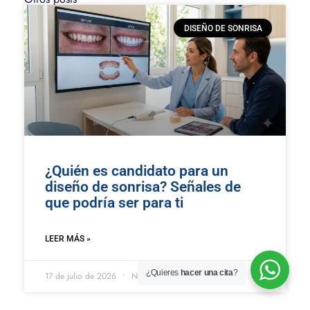
DISEÑO DE SONRISA
¿Quién es candidato para un
diseño de sonrisa? Señales de
que podría ser para ti
LEER MÁS »
¿Quieres
hacer una cita
?
17 de julio de 2026
No hay comentarios